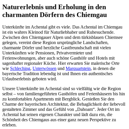
Naturerlebnis und Erholung in den
charmanten Dörfern des Chiemgau
Unterkünfte im Achental gibt es viele. Das Achental im Chiemgau
ist ein wahres Kleinod für Naturliebhaber und Ruhesuchende.
Zwischen den Chiemgauer Alpen und dem türkisblauen Chiemsee
gelegen, vereint diese Region ursprüngliche Landschaften,
charmante Dörfer und herzliche Gastfreundschaft mit vielen
Unterkünften wie Pensionen, Privatvermieter und
Ferienwohnungen, aber auch schöne Gasthöfe und Hotels mit
sagenhafter regionaler Küche. Hier erwarten Sie malerische Orte
wie
Schleching
,
Unterwössen
und
Marquartstein
, in denen die
bayerische Tradition lebendig ist und Ihnen ein authentisches
Urlaubserlebnis geboten wird.
Unsere Unterkünfte im Achental sind so vielfältig wie die Region
selbst – von familiengeführten Gasthöfen und Ferienhäusern bis hin
zu komfortablen Apartments mit Bergblick. Genießen Sie den
Charme der bayerischen Architektur, die Behaglichkeit der liebevoll
gestalteten Zimmer und das Gefühl von „Dahoam“. Jeder Ort im
Achental hat seinen eigenen Charakter und lädt dazu ein, die
Schönheit des Chiemgaus aus einer ganz neuen Perspektive zu
erleben.