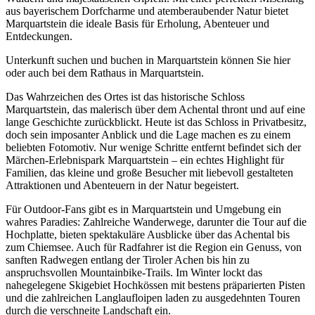
aus bayerischem Dorfcharme und atemberaubender Natur bietet
Marquartstein die ideale Basis für Erholung, Abenteuer und
Entdeckungen.
Unterkunft suchen und buchen in Marquartstein können Sie hier
oder auch bei dem Rathaus in Marquartstein.
Das Wahrzeichen des Ortes ist das historische Schloss
Marquartstein, das malerisch über dem Achental thront und auf eine
lange Geschichte zurückblickt. Heute ist das Schloss in Privatbesitz,
doch sein imposanter Anblick und die Lage machen es zu einem
beliebten Fotomotiv. Nur wenige Schritte entfernt befindet sich der
Märchen-Erlebnispark Marquartstein – ein echtes Highlight für
Familien, das kleine und große Besucher mit liebevoll gestalteten
Attraktionen und Abenteuern in der Natur begeistert.
Für Outdoor-Fans gibt es in Marquartstein und Umgebung ein
wahres Paradies: Zahlreiche Wanderwege, darunter die Tour auf die
Hochplatte, bieten spektakuläre Ausblicke über das Achental bis
zum Chiemsee. Auch für Radfahrer ist die Region ein Genuss, von
sanften Radwegen entlang der Tiroler Achen bis hin zu
anspruchsvollen Mountainbike-Trails. Im Winter lockt das
nahegelegene Skigebiet Hochkössen mit bestens präparierten Pisten
und die zahlreichen Langlaufloipen laden zu ausgedehnten Touren
durch die verschneite Landschaft ein.